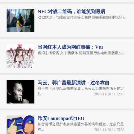
NFC对战二维码，谁能笑到最后
双12刚过，与此前支付宝等互联网巨头唱主角不同，不...
2019-11-20 14:32:43
当网红本人成为网红毒瘤：Vtu
虚拟主播爱酱 文｜脑极体 随着直播产业走出膨胀期，...
2019-11-20 14:32:43
马云、郭广昌最新演讲：过冬靠自
对于当下环境以及未来发展，马云认为未来充满不确定
性...
2019-11-20 14:32:43
币安Launchpad让IEO
加密货币交易所本身就饱受外界诟病和质疑，之前只是
在...
2019-11-20 14:25:58