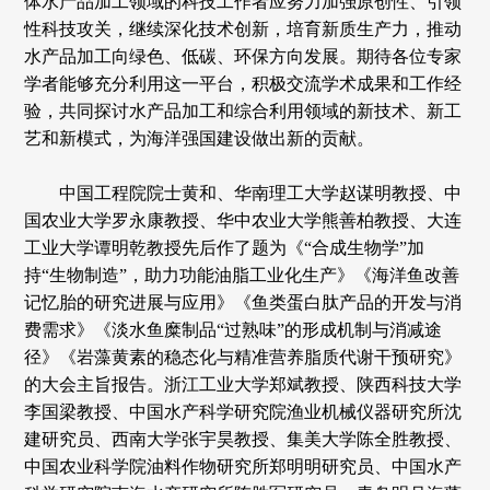
体水产品加工领域的科技工作者应努力加强原创性、引领
性科技攻关，继续深化技术创新，培育新质生产力，推动
水产品加工向绿色、低碳、环保方向发展。期待各位专家
学者能够充分利用这一平台，积极交流学术成果和工作经
验，共同探讨水产品加工和综合利用领域的新技术、新工
艺和新模式，为海洋强国建设做出新的贡献。
中国工程院院士黄和、华南理工大学赵谋明教授、中
国农业大学罗永康教授、华中农业大学熊善柏教授、大连
工业大学谭明乾教授先后作了题为《“合成生物学”加
持“生物制造”，助力功能油脂工业化生产》《海洋鱼改善
记忆胎的研究进展与应用》《鱼类蛋白肽产品的开发与消
费需求》《淡水鱼糜制品“过熟味”的形成机制与消减途
径》《岩藻黄素的稳态化与精准营养脂质代谢干预研究》
的大会主旨报告。浙江工业大学郑斌教授、陕西科技大学
李国梁教授、中国水产科学研究院渔业机械仪器研究所沈
建研究员、西南大学张宇昊教授、集美大学陈全胜教授、
中国农业科学院油料作物研究所郑明明研究员、中国水产