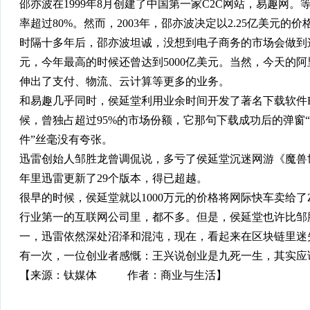
邵亦波在1999年8月创建了中国第一家C2C网站，易趣网。等
率超过80%。然而，2003年，邵亦波决定以2.25亿美元的价格
时隔十多年后，邵亦波坦诚，没想到电子商务的市场会做到这
元，今年最高的时候还曾达到5000亿美元。当然，今天的
伸出了支付、物流、云计算等更多的业务。
和易趣几乎同时，侯延堂利用业余时间开发了著名下载软件Flash
候，曾独占超过95%的市场份额，它那句下载成功后的弹窗
件”丝毫没有夸张。
迅雷创始人邹胜龙曾调侃说，多亏了侯延堂沉迷网游《魔兽
年里迅雷更新了29个版本，得已超越。
很早的时候，侯延堂就以1000万元的价格将网际快车卖给了Z
行业第一的互联网公司里，都不多。但是，侯延堂也许比邹
一，迅雷依然深处沼泽和混沌，现在，看起来在区块链里迷
有一次，一位创业者感慨：王兴说创业是九死一生，其实应
【来源：钛媒体 作者：商业与生活】