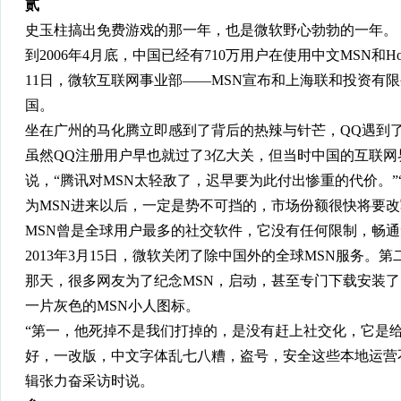
贰
史玉柱搞出免费游戏的那一年，也是微软野心勃勃的一年。
到2006年4月底，中国已经有710万用户在使用中文MSN和H
11日，微软互联网事业部——MSN宣布和上海联和投资有
国。
坐在广州的马化腾立即感到了背后的热辣与针芒，QQ遇到
虽然QQ注册用户早也就过了3亿大关，但当时中国的互联网
说，“腾讯对MSN太轻敌了，迟早要为此付出惨重的代价。
为MSN进来以后，一定是势不可挡的，市场份额很快将要改
MSN曾是全球用户最多的社交软件，它没有任何限制，畅
2013年3月15日，微软关闭了除中国外的全球MSN服务。第
那天，很多网友为了纪念MSN，启动，甚至专门下载安装了
一片灰色的MSN小人图标。
“第一，他死掉不是我们打掉的，是没有赶上社交化，它是给F
好，一改版，中文字体乱七八糟，盗号，安全这些本地运营不过
辑张力奋采访时说。