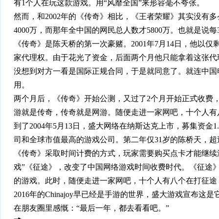
有1个人在玩这款游戏。用“风靡全国”来形容毫不夸张。
然而，和2002年的《传奇》相比，《王者荣耀》其实没有多
4000万，而那年全中国的网民总人数才5800万。也就是说
《传奇》是陈天桥的第一次豪赌。2001年7月14日，他以仅剩
家代理权。由于花光了资金，后面两个月他只能拿着这张代
没想到对方一看是国际正规合同，于是就同意了。就连中国
用。
两个月后，《传奇》开始公测，又过了2个月开始正式收费，
游就是传奇，传奇就是网游。随便走进一家网吧，十个人有
到了2004年5月13日，盛大网络在纳斯达克上市，募集资金
司和全球市值最高的游戏公司。第二年仅31岁的陈桥天，
《传奇》采取时间计费的方式，玩家需要购买点卡才能继续游
戏”《征途》，改变了中国网络游戏时间收费时代。《征途
的游戏。此时，随便走进一家网吧，十个人有八个在打征途
2016年的Chinajoy早已经是手游的世界，盛大游戏宣
在朋友圈里感慨：“最后一年，都去看看吧。”