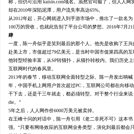
称，但仍可沿用 kaixin.com域名。虽然官司输了，但
却在2010年深陷泥潭，用户流失率高达65%。
从2012年起，开心网就进入到手游市场中，推出了一款名
100万的营收，也就此告别了平台公司的梦想。2016年7月
肆
一度，陈一舟似乎是笑到最后的那个人。他先是收购了王兴的
赴美上市，市值超过79亿美元，是当时中国市值第四高的互
他转型经验丰富，从SP转猫扑，从猫扑转校内。我们历史
互联网时代的春风里。
2013年的春节，移动互联网全面转型之际。陈一舟发出呐喊
年，中国手机上网用户首次超过PC，互联网公司都在向移
干下去，还是干三年就走，都必须转型。对于整个行业来说，又到了生死
die。”
5年之后，人人网作价6000万美元被卖掉。
在王峰十问的对话中，陈一舟引用《老二非死不可》这本书
强。“只要有网络效应的互联网业务类型，演化到最后都会只