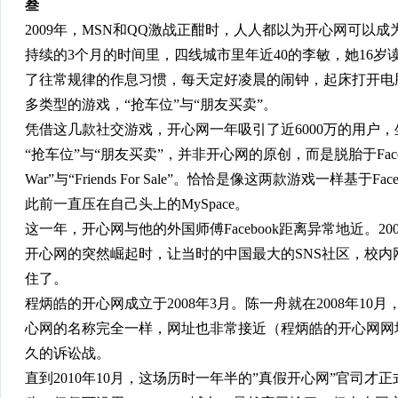
叁
2009年，MSN和QQ激战正酣时，人人都以为开心网可以
持续的3个月的时间里，四线城市里年近40的李敏，她16
了往常规律的作息习惯，每天定好凌晨的闹钟，起床打开电
多类型的游戏，“抢车位”与“朋友买卖”。
凭借这几款社交游戏，开心网一年吸引了近6000万的用户
“抢车位”与“朋友买卖”，并非开心网的原创，而是脱胎于Faceb
War”与“Friends For Sale”。恰恰是像这两款游戏一样基于F
此前一直压在自己头上的MySpace。
这一年，开心网与他的外国师傅Facebook距离异常地近。2009
开心网的突然崛起时，让当时的中国最大的SNS社区，校内网
住了。
程炳皓的开心网成立于2008年3月。陈一舟就在2008年10月，上线
心网的名称完全一样，网址也非常接近（程炳皓的开心网网址为ka
久的诉讼战。
直到2010年10月，这场历时一年半的”真假开心网”官司才