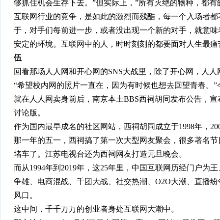
够抓住机会生存下去。”但实际上，”所有灭绝的物种，都有
互联网行业的竞争，是如此的激烈而残酷，每一个入场者都
于，对手们每前进一步，或者没出现一个新的对手，就意味
安定的环境。互联网中的人，时时刻刻的都要面对人生最痛
伍
回看那场人人网和开心网的SNS大战里，除了开心网，人人网还
“希望校内网的照片一直在，因为有时候也想去回望青春。
就在人人网卖身前后，南京本土BBS西祠胡同发布公告，宣
讨论版。
作为国内最早成名的社区网站，西祠胡同成立于1998年，20
那一年的五一，西祠搞了第一次大型网友聚会，很多著名节
堵车了。江苏电视台还为西祠网友打造元旦晚会。
而从1994年到2019年，这25年里，中国互联网历经门户
争雄、电商混战、千团大战、社交热潮、O2O大潮、直播
风口。
这中间，千千万万的创业者身处互联网大潮中。