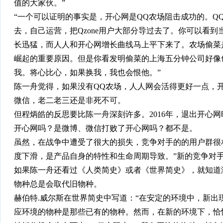
值的大家伙。”
“一个可以证明的事实是，开心网是QQ农场阻击成功的。Q
去，自己运营，把Qzone用户大部分导过去了。你可以看到当时
长迅猛，而人人和开心网增长曲线马上平下来了。农场偷菜
崛起的重要原因。但是你看发明偷菜的上海五分钟公司好像
我。将心比心，如果换我，我也会恨他。”
陈一舟觉得，如果没有QQ农场，人人网会活得更好一点，
微信，老二老三还是非死不可。
但程炳皓的反思要比陈一舟深刻许多。2016年，退出开心网
开心网吗？是微博、微信打败了开心网吗？都不是。
虽然，在战争中遭受了很大的损失，竞争对手的的用户群很
度下滑，是产品自身的特性和生命周期导致。”新的竞争对
如果陈一舟还看过《人类简史》或者《世界简史》，就知道
物种总是会取代旧物种。
赫伯特.威尔斯在世界简史中写道：“在安定的环境中，新出
应环境的物种是那些已有的物种。然而，在新的环境下，恰