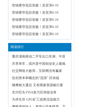
·
世锦赛夺冠后首败！吴宜泽6-10
·
世锦赛夺冠后首败！吴宜泽6-10
·
世锦赛夺冠后首败！吴宜泽6-10
·
世锦赛夺冠后首败！吴宜泽6-10
·
世锦赛夺冠后首败！吴宜泽6-10
阅读排行
·
重庆潼南推动二手车出口非洲、中亚
·
共享单车，或许是中国创业史上最疯
·
社交网络大败局，互联网没有赢家
·
告别资本和概念的“流浪” 区块链
·
继摩根大通后 又有两家美国银行要
·
支付巨头VISA发力区块链业务
·
为求生存 GPU矿工或将渲染能力
·
摩根溪创始人：资管公司来搅局，下