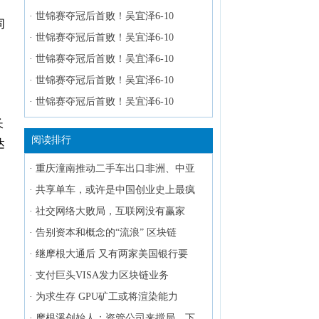
·
世锦赛夺冠后首败！吴宜泽6-10
同
·
世锦赛夺冠后首败！吴宜泽6-10
·
世锦赛夺冠后首败！吴宜泽6-10
·
世锦赛夺冠后首败！吴宜泽6-10
·
世锦赛夺冠后首败！吴宜泽6-10
长
阅读排行
达
·
重庆潼南推动二手车出口非洲、中亚
·
共享单车，或许是中国创业史上最疯
·
社交网络大败局，互联网没有赢家
·
告别资本和概念的“流浪” 区块链
·
继摩根大通后 又有两家美国银行要
·
支付巨头VISA发力区块链业务
·
为求生存 GPU矿工或将渲染能力
·
摩根溪创始人：资管公司来搅局，下